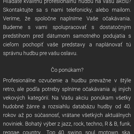
Hľadáte kvalitnú profesionálnu hudbu na vašu akciu?
Skontaktujte sa s nami telefonicky, alebo mailom.
Veríme, že spoločne naplníme Vaše očakávania.
Budeme
s
vami spolupracovať
s dostatočným
predstihom
pred
dátumom
samotného podujatia s
cieľom
pochopiť vaše
predstavy
a
na
plánovať
tú
správnu
hudbu
pre
v
ašu
oslavu
.
Čo ponúkam?
Profesionálne ozvučenie a hudbu prevažne v štýle
retro, ale podľa potreby splníme očakávania aj iných
vekových kategórií.
Na Vašu akciu ponúkam
všetky
hudobné
žánre
a
rozsiahlu
databázu
hudby
od
40.
rokov
až
po súčasnosť
,
vrátane
všetkých
aktuálnych
noviniek
. Bohatý výber z
jazz
,
rock,
techno
,
R
&
B
,
funk,
reggae
, country,
Top
40
, swing, soul, motown, ska,