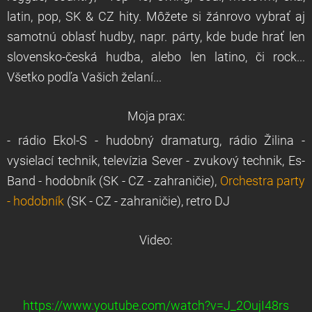
latin, pop, SK & CZ hity. Môžete si žánrovo vybrať aj
samotnú oblasť hudby, napr. párty, kde bude hrať len
slovensko-česká hudba, alebo len latino, či rock...
Všetko podľa Vašich želaní...
Moja prax:
- rádio Ekol-S - hudobný dramaturg, rádio Žilina -
vysielací technik, televízia Sever - zvukový technik, Es-
Band - hodobník (SK - CZ - zahraničie),
Orchestra party
- hodobník
(SK - CZ - zahraničie), retro DJ
Video:
https://www.youtube.com/watch?v=J_2OujI48rs