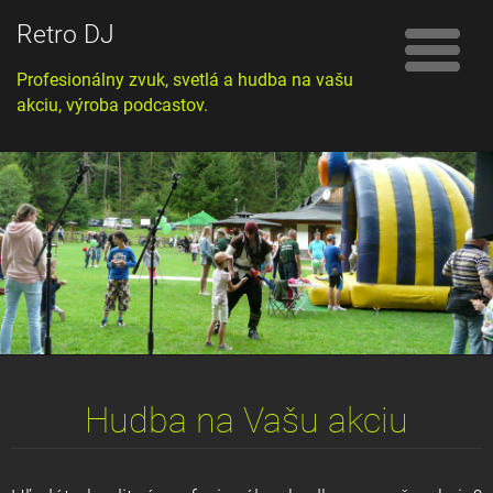
Retro DJ
Profesionálny zvuk, svetlá a hudba na vašu
akciu, výroba podcastov.
Hudba na Vašu akciu